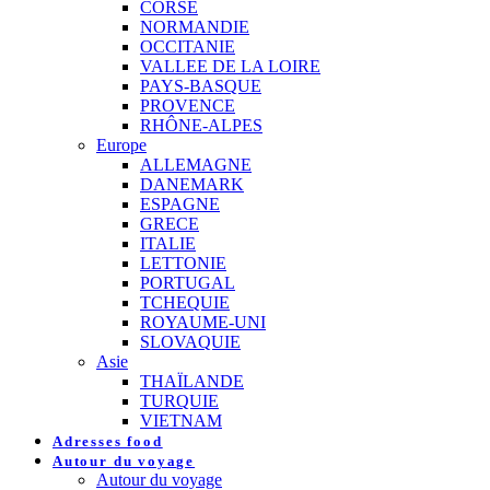
CORSE
NORMANDIE
OCCITANIE
VALLEE DE LA LOIRE
PAYS-BASQUE
PROVENCE
RHÔNE-ALPES
Europe
ALLEMAGNE
DANEMARK
ESPAGNE
GRECE
ITALIE
LETTONIE
PORTUGAL
TCHEQUIE
ROYAUME-UNI
SLOVAQUIE
Asie
THAÏLANDE
TURQUIE
VIETNAM
Adresses food
Autour du voyage
Autour du voyage