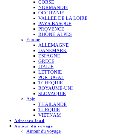
CORSE
NORMANDIE
OCCITANIE
VALLEE DE LA LOIRE
PAYS-BASQUE
PROVENCE
RHÔNE-ALPES
Europe
ALLEMAGNE
DANEMARK
ESPAGNE
GRECE
ITALIE
LETTONIE
PORTUGAL
TCHEQUIE
ROYAUME-UNI
SLOVAQUIE
Asie
THAÏLANDE
TURQUIE
VIETNAM
Adresses food
Autour du voyage
Autour du voyage