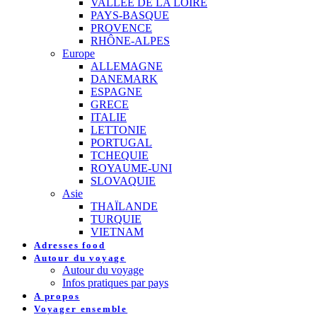
VALLEE DE LA LOIRE
PAYS-BASQUE
PROVENCE
RHÔNE-ALPES
Europe
ALLEMAGNE
DANEMARK
ESPAGNE
GRECE
ITALIE
LETTONIE
PORTUGAL
TCHEQUIE
ROYAUME-UNI
SLOVAQUIE
Asie
THAÏLANDE
TURQUIE
VIETNAM
Adresses food
Autour du voyage
Autour du voyage
Infos pratiques par pays
A propos
Voyager ensemble