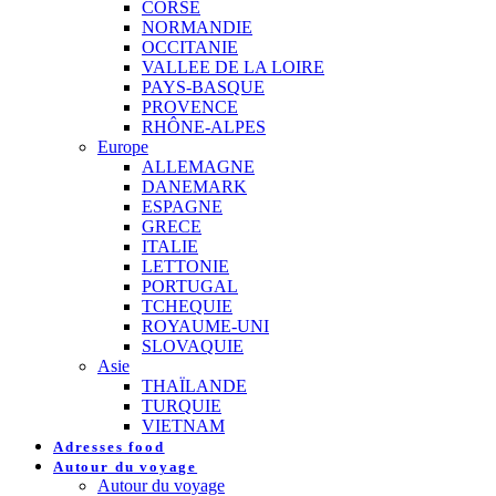
CORSE
NORMANDIE
OCCITANIE
VALLEE DE LA LOIRE
PAYS-BASQUE
PROVENCE
RHÔNE-ALPES
Europe
ALLEMAGNE
DANEMARK
ESPAGNE
GRECE
ITALIE
LETTONIE
PORTUGAL
TCHEQUIE
ROYAUME-UNI
SLOVAQUIE
Asie
THAÏLANDE
TURQUIE
VIETNAM
Adresses food
Autour du voyage
Autour du voyage