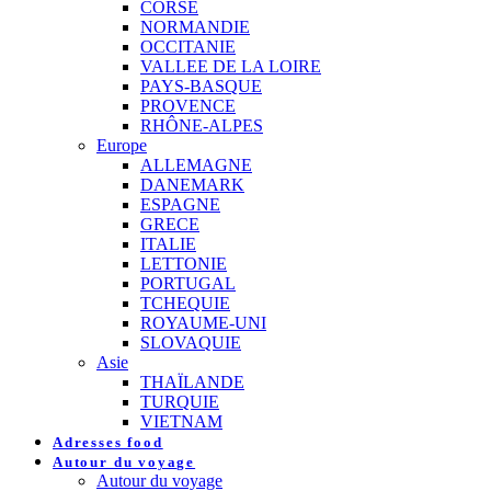
CORSE
NORMANDIE
OCCITANIE
VALLEE DE LA LOIRE
PAYS-BASQUE
PROVENCE
RHÔNE-ALPES
Europe
ALLEMAGNE
DANEMARK
ESPAGNE
GRECE
ITALIE
LETTONIE
PORTUGAL
TCHEQUIE
ROYAUME-UNI
SLOVAQUIE
Asie
THAÏLANDE
TURQUIE
VIETNAM
Adresses food
Autour du voyage
Autour du voyage