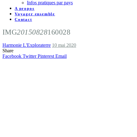
Infos pratiques par pays
A propos
Voyager ensemble
Contact
IMG
20150828
160028
Harmonie L'Exploraterre
10 mai 2020
Share
Facebook
Twitter
Pinterest
Email