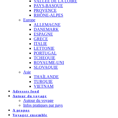
VALLEE DE LA LOIRE
PAYS-BASQUE
PROVENCE
RHÔNE-ALPES
Europe
ALLEMAGNE
DANEMARK
ESPAGNE
GRECE
ITALIE
LETTONIE
PORTUGAL
TCHEQUIE
ROYAUME-UNI
SLOVAQUIE
Asie
THAÏLANDE
TURQUIE
VIETNAM
Adresses food
Autour du voyage
Autour du voyage
Infos pratiques par pays
A propos
Voyager ensemble