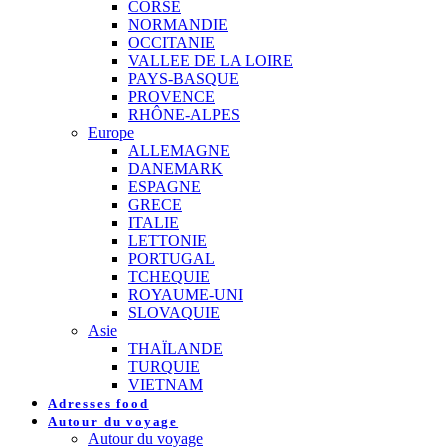
CORSE
NORMANDIE
OCCITANIE
VALLEE DE LA LOIRE
PAYS-BASQUE
PROVENCE
RHÔNE-ALPES
Europe
ALLEMAGNE
DANEMARK
ESPAGNE
GRECE
ITALIE
LETTONIE
PORTUGAL
TCHEQUIE
ROYAUME-UNI
SLOVAQUIE
Asie
THAÏLANDE
TURQUIE
VIETNAM
Adresses food
Autour du voyage
Autour du voyage