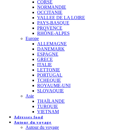
CORSE
NORMANDIE
OCCITANIE
VALLEE DE LA LOIRE
PAYS-BASQUE
PROVENCE
RHÔNE-ALPES
Europe
ALLEMAGNE
DANEMARK
ESPAGNE
GRECE
ITALIE
LETTONIE
PORTUGAL
TCHEQUIE
ROYAUME-UNI
SLOVAQUIE
Asie
THAÏLANDE
TURQUIE
VIETNAM
Adresses food
Autour du voyage
Autour du voyage