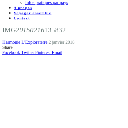
Infos pratiques par pays
A propos
Voyager ensemble
Contact
IMG
20150216
135832
Harmonie L'Exploraterre
2 janvier 2018
Share
Facebook
Twitter
Pinterest
Email