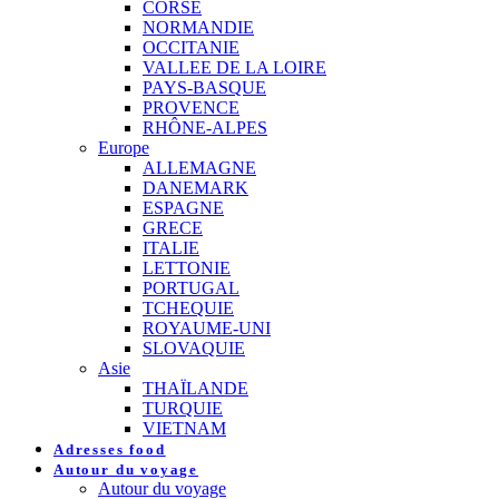
CORSE
NORMANDIE
OCCITANIE
VALLEE DE LA LOIRE
PAYS-BASQUE
PROVENCE
RHÔNE-ALPES
Europe
ALLEMAGNE
DANEMARK
ESPAGNE
GRECE
ITALIE
LETTONIE
PORTUGAL
TCHEQUIE
ROYAUME-UNI
SLOVAQUIE
Asie
THAÏLANDE
TURQUIE
VIETNAM
Adresses food
Autour du voyage
Autour du voyage