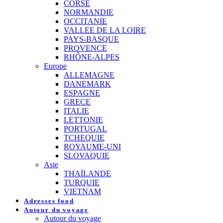
CORSE
NORMANDIE
OCCITANIE
VALLEE DE LA LOIRE
PAYS-BASQUE
PROVENCE
RHÔNE-ALPES
Europe
ALLEMAGNE
DANEMARK
ESPAGNE
GRECE
ITALIE
LETTONIE
PORTUGAL
TCHEQUIE
ROYAUME-UNI
SLOVAQUIE
Asie
THAÏLANDE
TURQUIE
VIETNAM
Adresses food
Autour du voyage
Autour du voyage