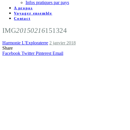
Infos pratiques par pays
A propos
Voyager ensemble
Contact
IMG
20150216
151324
Harmonie L'Exploraterre
2 janvier 2018
Share
Facebook
Twitter
Pinterest
Email