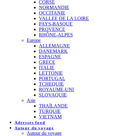
CORSE
NORMANDIE
OCCITANIE
VALLEE DE LA LOIRE
PAYS-BASQUE
PROVENCE
RHÔNE-ALPES
Europe
ALLEMAGNE
DANEMARK
ESPAGNE
GRECE
ITALIE
LETTONIE
PORTUGAL
TCHEQUIE
ROYAUME-UNI
SLOVAQUIE
Asie
THAÏLANDE
TURQUIE
VIETNAM
Adresses food
Autour du voyage
Autour du voyage