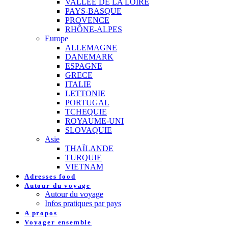
VALLEE DE LA LOIRE
PAYS-BASQUE
PROVENCE
RHÔNE-ALPES
Europe
ALLEMAGNE
DANEMARK
ESPAGNE
GRECE
ITALIE
LETTONIE
PORTUGAL
TCHEQUIE
ROYAUME-UNI
SLOVAQUIE
Asie
THAÏLANDE
TURQUIE
VIETNAM
Adresses food
Autour du voyage
Autour du voyage
Infos pratiques par pays
A propos
Voyager ensemble