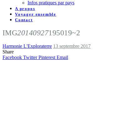
Infos pratiques par pays
A propos
Voyager ensemble
Contact
IMG
20140927
195019~2
Harmonie L'Exploraterre
13 septembre 2017
Share
Facebook
Twitter
Pinterest
Email