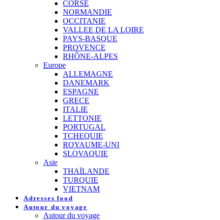
CORSE
NORMANDIE
OCCITANIE
VALLEE DE LA LOIRE
PAYS-BASQUE
PROVENCE
RHÔNE-ALPES
Europe
ALLEMAGNE
DANEMARK
ESPAGNE
GRECE
ITALIE
LETTONIE
PORTUGAL
TCHEQUIE
ROYAUME-UNI
SLOVAQUIE
Asie
THAÏLANDE
TURQUIE
VIETNAM
Adresses food
Autour du voyage
Autour du voyage