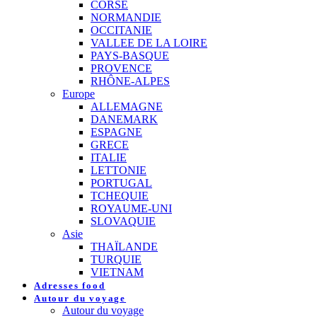
CORSE
NORMANDIE
OCCITANIE
VALLEE DE LA LOIRE
PAYS-BASQUE
PROVENCE
RHÔNE-ALPES
Europe
ALLEMAGNE
DANEMARK
ESPAGNE
GRECE
ITALIE
LETTONIE
PORTUGAL
TCHEQUIE
ROYAUME-UNI
SLOVAQUIE
Asie
THAÏLANDE
TURQUIE
VIETNAM
Adresses food
Autour du voyage
Autour du voyage