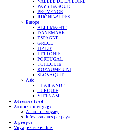
VALLEE DE LA LOIRE
PAYS-BASQUE
PROVENCE
RHÔNE-ALPES
Europe
ALLEMAGNE
DANEMARK
ESPAGNE
GRECE
ITALIE
LETTONIE
PORTUGAL
TCHEQUIE
ROYAUME-UNI
SLOVAQUIE
Asie
THAÏLANDE
TURQUIE
VIETNAM
Adresses food
Autour du voyage
Autour du voyage
Infos pratiques par pays
A propos
Voyager ensemble