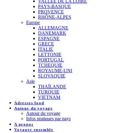
VALLEE DE LA LOIRE
PAYS-BASQUE
PROVENCE
RHÔNE-ALPES
Europe
ALLEMAGNE
DANEMARK
ESPAGNE
GRECE
ITALIE
LETTONIE
PORTUGAL
TCHEQUIE
ROYAUME-UNI
SLOVAQUIE
Asie
THAÏLANDE
TURQUIE
VIETNAM
Adresses food
Autour du voyage
Autour du voyage
Infos pratiques par pays
A propos
Voyager ensemble