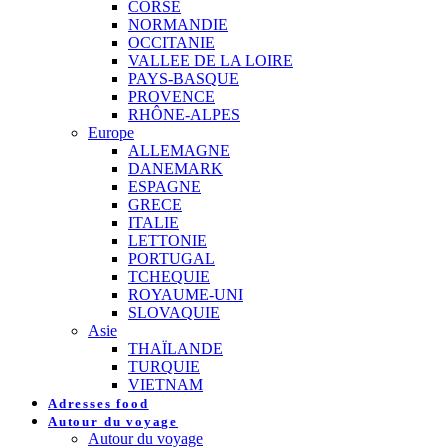
CORSE
NORMANDIE
OCCITANIE
VALLEE DE LA LOIRE
PAYS-BASQUE
PROVENCE
RHÔNE-ALPES
Europe
ALLEMAGNE
DANEMARK
ESPAGNE
GRECE
ITALIE
LETTONIE
PORTUGAL
TCHEQUIE
ROYAUME-UNI
SLOVAQUIE
Asie
THAÏLANDE
TURQUIE
VIETNAM
Adresses food
Autour du voyage
Autour du voyage