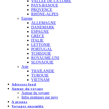
VALLEE DE LA LOIRE
PAYS-BASQUE
PROVENCE
RHÔNE-ALPES
Europe
ALLEMAGNE
DANEMARK
ESPAGNE
GRECE
ITALIE
LETTONIE
PORTUGAL
TCHEQUIE
ROYAUME-UNI
SLOVAQUIE
Asie
THAÏLANDE
TURQUIE
VIETNAM
Adresses food
Autour du voyage
Autour du voyage
Infos pratiques par pays
A propos
Voyager ensemble