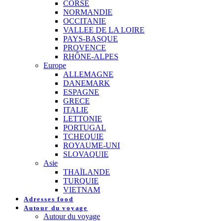
CORSE
NORMANDIE
OCCITANIE
VALLEE DE LA LOIRE
PAYS-BASQUE
PROVENCE
RHÔNE-ALPES
Europe
ALLEMAGNE
DANEMARK
ESPAGNE
GRECE
ITALIE
LETTONIE
PORTUGAL
TCHEQUIE
ROYAUME-UNI
SLOVAQUIE
Asie
THAÏLANDE
TURQUIE
VIETNAM
Adresses food
Autour du voyage
Autour du voyage