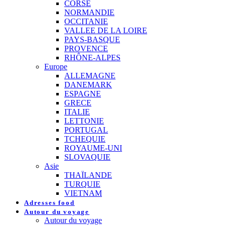
CORSE
NORMANDIE
OCCITANIE
VALLEE DE LA LOIRE
PAYS-BASQUE
PROVENCE
RHÔNE-ALPES
Europe
ALLEMAGNE
DANEMARK
ESPAGNE
GRECE
ITALIE
LETTONIE
PORTUGAL
TCHEQUIE
ROYAUME-UNI
SLOVAQUIE
Asie
THAÏLANDE
TURQUIE
VIETNAM
Adresses food
Autour du voyage
Autour du voyage