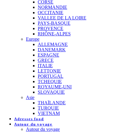
CORSE
NORMANDIE
OCCITANIE
VALLEE DE LA LOIRE
PAYS-BASQUE
PROVENCE
RHÔNE-ALPES
Europe
ALLEMAGNE
DANEMARK
ESPAGNE
GRECE
ITALIE
LETTONIE
PORTUGAL
TCHEQUIE
ROYAUME-UNI
SLOVAQUIE
Asie
THAÏLANDE
TURQUIE
VIETNAM
Adresses food
Autour du voyage
Autour du voyage