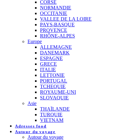
CORSE
NORMANDIE
OCCITANIE
VALLEE DE LA LOIRE
PAYS-BASQUE
PROVENCE
RHÔNE-ALPES
Europe
ALLEMAGNE
DANEMARK
ESPAGNE
GRECE
ITALIE
LETTONIE
PORTUGAL
TCHEQUIE
ROYAUME-UNI
SLOVAQUIE
Asie
THAÏLANDE
TURQUIE
VIETNAM
Adresses food
Autour du voyage
Autour du voyage