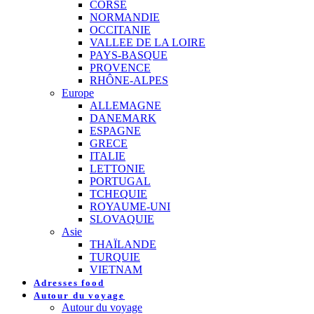
CORSE
NORMANDIE
OCCITANIE
VALLEE DE LA LOIRE
PAYS-BASQUE
PROVENCE
RHÔNE-ALPES
Europe
ALLEMAGNE
DANEMARK
ESPAGNE
GRECE
ITALIE
LETTONIE
PORTUGAL
TCHEQUIE
ROYAUME-UNI
SLOVAQUIE
Asie
THAÏLANDE
TURQUIE
VIETNAM
Adresses food
Autour du voyage
Autour du voyage