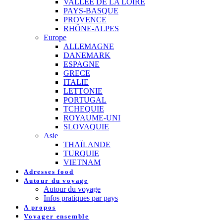
VALLEE DE LA LOIRE
PAYS-BASQUE
PROVENCE
RHÔNE-ALPES
Europe
ALLEMAGNE
DANEMARK
ESPAGNE
GRECE
ITALIE
LETTONIE
PORTUGAL
TCHEQUIE
ROYAUME-UNI
SLOVAQUIE
Asie
THAÏLANDE
TURQUIE
VIETNAM
Adresses food
Autour du voyage
Autour du voyage
Infos pratiques par pays
A propos
Voyager ensemble