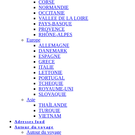
CORSE
NORMANDIE
OCCITANIE
VALLEE DE LA LOIRE
PAYS-BASQUE
PROVENCE
RHÔNE-ALPES
Europe
ALLEMAGNE
DANEMARK
ESPAGNE
GRECE
ITALIE
LETTONIE
PORTUGAL
TCHEQUIE
ROYAUME-UNI
SLOVAQUIE
Asie
THAÏLANDE
TURQUIE
VIETNAM
Adresses food
Autour du voyage
Autour du voyage