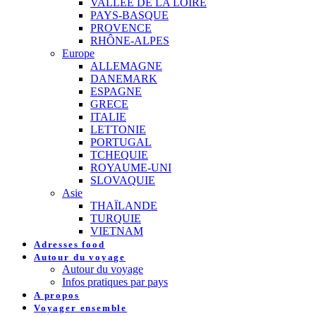
VALLEE DE LA LOIRE
PAYS-BASQUE
PROVENCE
RHÔNE-ALPES
Europe
ALLEMAGNE
DANEMARK
ESPAGNE
GRECE
ITALIE
LETTONIE
PORTUGAL
TCHEQUIE
ROYAUME-UNI
SLOVAQUIE
Asie
THAÏLANDE
TURQUIE
VIETNAM
Adresses food
Autour du voyage
Autour du voyage
Infos pratiques par pays
A propos
Voyager ensemble