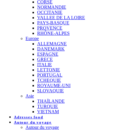
CORSE
NORMANDIE
OCCITANIE
VALLEE DE LA LOIRE
PAYS-BASQUE
PROVENCE
RHÔNE-ALPES
Europe
ALLEMAGNE
DANEMARK
ESPAGNE
GRECE
ITALIE
LETTONIE
PORTUGAL
TCHEQUIE
ROYAUME-UNI
SLOVAQUIE
Asie
THAÏLANDE
TURQUIE
VIETNAM
Adresses food
Autour du voyage
Autour du voyage