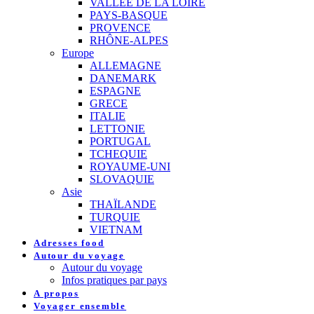
VALLEE DE LA LOIRE
PAYS-BASQUE
PROVENCE
RHÔNE-ALPES
Europe
ALLEMAGNE
DANEMARK
ESPAGNE
GRECE
ITALIE
LETTONIE
PORTUGAL
TCHEQUIE
ROYAUME-UNI
SLOVAQUIE
Asie
THAÏLANDE
TURQUIE
VIETNAM
Adresses food
Autour du voyage
Autour du voyage
Infos pratiques par pays
A propos
Voyager ensemble