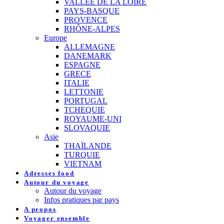
VALLEE DE LA LOIRE
PAYS-BASQUE
PROVENCE
RHÔNE-ALPES
Europe
ALLEMAGNE
DANEMARK
ESPAGNE
GRECE
ITALIE
LETTONIE
PORTUGAL
TCHEQUIE
ROYAUME-UNI
SLOVAQUIE
Asie
THAÏLANDE
TURQUIE
VIETNAM
Adresses food
Autour du voyage
Autour du voyage
Infos pratiques par pays
A propos
Voyager ensemble