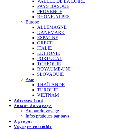
VALLEE DE LA LOIRE
PAYS-BASQUE
PROVENCE
RHÔNE-ALPES
Europe
ALLEMAGNE
DANEMARK
ESPAGNE
GRECE
ITALIE
LETTONIE
PORTUGAL
TCHEQUIE
ROYAUME-UNI
SLOVAQUIE
Asie
THAÏLANDE
TURQUIE
VIETNAM
Adresses food
Autour du voyage
Autour du voyage
Infos pratiques par pays
A propos
Voyager ensemble