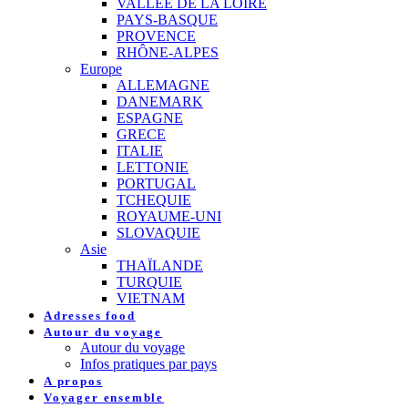
VALLEE DE LA LOIRE
PAYS-BASQUE
PROVENCE
RHÔNE-ALPES
Europe
ALLEMAGNE
DANEMARK
ESPAGNE
GRECE
ITALIE
LETTONIE
PORTUGAL
TCHEQUIE
ROYAUME-UNI
SLOVAQUIE
Asie
THAÏLANDE
TURQUIE
VIETNAM
Adresses food
Autour du voyage
Autour du voyage
Infos pratiques par pays
A propos
Voyager ensemble