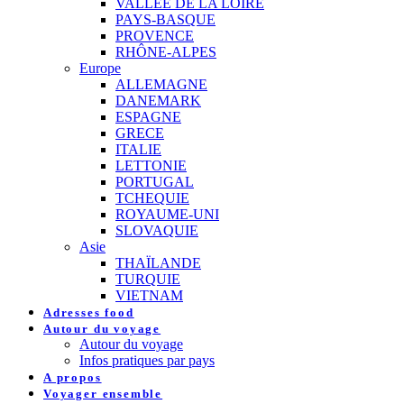
VALLEE DE LA LOIRE
PAYS-BASQUE
PROVENCE
RHÔNE-ALPES
Europe
ALLEMAGNE
DANEMARK
ESPAGNE
GRECE
ITALIE
LETTONIE
PORTUGAL
TCHEQUIE
ROYAUME-UNI
SLOVAQUIE
Asie
THAÏLANDE
TURQUIE
VIETNAM
Adresses food
Autour du voyage
Autour du voyage
Infos pratiques par pays
A propos
Voyager ensemble