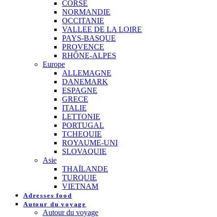
CORSE
NORMANDIE
OCCITANIE
VALLEE DE LA LOIRE
PAYS-BASQUE
PROVENCE
RHÔNE-ALPES
Europe
ALLEMAGNE
DANEMARK
ESPAGNE
GRECE
ITALIE
LETTONIE
PORTUGAL
TCHEQUIE
ROYAUME-UNI
SLOVAQUIE
Asie
THAÏLANDE
TURQUIE
VIETNAM
Adresses food
Autour du voyage
Autour du voyage