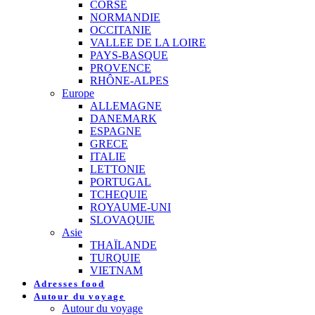
CORSE
NORMANDIE
OCCITANIE
VALLEE DE LA LOIRE
PAYS-BASQUE
PROVENCE
RHÔNE-ALPES
Europe
ALLEMAGNE
DANEMARK
ESPAGNE
GRECE
ITALIE
LETTONIE
PORTUGAL
TCHEQUIE
ROYAUME-UNI
SLOVAQUIE
Asie
THAÏLANDE
TURQUIE
VIETNAM
Adresses food
Autour du voyage
Autour du voyage