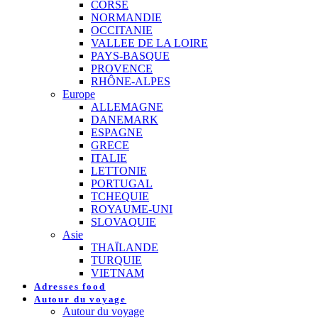
CORSE
NORMANDIE
OCCITANIE
VALLEE DE LA LOIRE
PAYS-BASQUE
PROVENCE
RHÔNE-ALPES
Europe
ALLEMAGNE
DANEMARK
ESPAGNE
GRECE
ITALIE
LETTONIE
PORTUGAL
TCHEQUIE
ROYAUME-UNI
SLOVAQUIE
Asie
THAÏLANDE
TURQUIE
VIETNAM
Adresses food
Autour du voyage
Autour du voyage