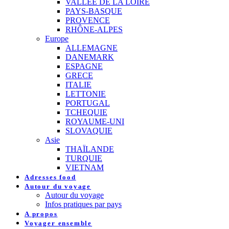
VALLEE DE LA LOIRE
PAYS-BASQUE
PROVENCE
RHÔNE-ALPES
Europe
ALLEMAGNE
DANEMARK
ESPAGNE
GRECE
ITALIE
LETTONIE
PORTUGAL
TCHEQUIE
ROYAUME-UNI
SLOVAQUIE
Asie
THAÏLANDE
TURQUIE
VIETNAM
Adresses food
Autour du voyage
Autour du voyage
Infos pratiques par pays
A propos
Voyager ensemble