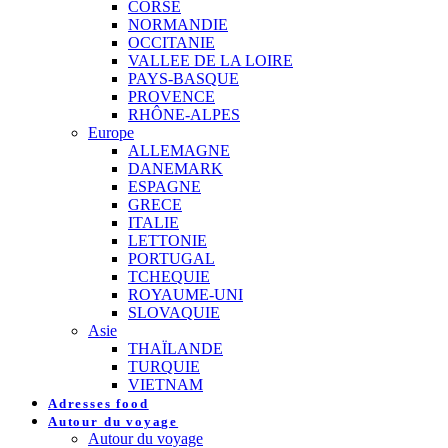
CORSE
NORMANDIE
OCCITANIE
VALLEE DE LA LOIRE
PAYS-BASQUE
PROVENCE
RHÔNE-ALPES
Europe
ALLEMAGNE
DANEMARK
ESPAGNE
GRECE
ITALIE
LETTONIE
PORTUGAL
TCHEQUIE
ROYAUME-UNI
SLOVAQUIE
Asie
THAÏLANDE
TURQUIE
VIETNAM
Adresses food
Autour du voyage
Autour du voyage