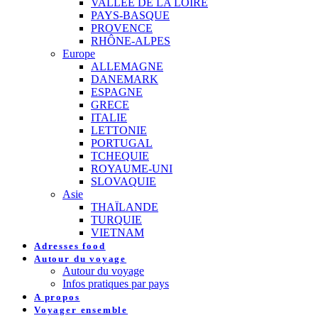
VALLEE DE LA LOIRE
PAYS-BASQUE
PROVENCE
RHÔNE-ALPES
Europe
ALLEMAGNE
DANEMARK
ESPAGNE
GRECE
ITALIE
LETTONIE
PORTUGAL
TCHEQUIE
ROYAUME-UNI
SLOVAQUIE
Asie
THAÏLANDE
TURQUIE
VIETNAM
Adresses food
Autour du voyage
Autour du voyage
Infos pratiques par pays
A propos
Voyager ensemble