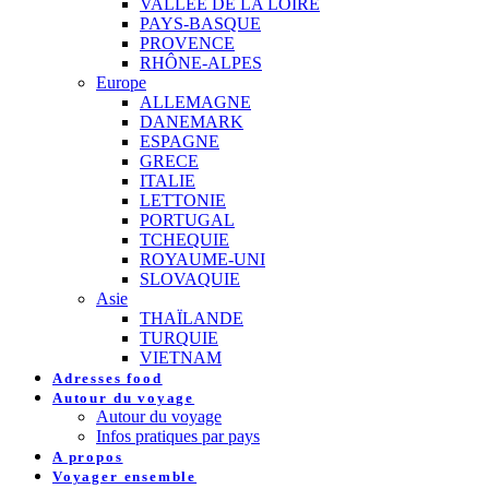
VALLEE DE LA LOIRE
PAYS-BASQUE
PROVENCE
RHÔNE-ALPES
Europe
ALLEMAGNE
DANEMARK
ESPAGNE
GRECE
ITALIE
LETTONIE
PORTUGAL
TCHEQUIE
ROYAUME-UNI
SLOVAQUIE
Asie
THAÏLANDE
TURQUIE
VIETNAM
Adresses food
Autour du voyage
Autour du voyage
Infos pratiques par pays
A propos
Voyager ensemble