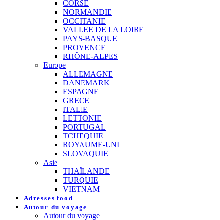
CORSE
NORMANDIE
OCCITANIE
VALLEE DE LA LOIRE
PAYS-BASQUE
PROVENCE
RHÔNE-ALPES
Europe
ALLEMAGNE
DANEMARK
ESPAGNE
GRECE
ITALIE
LETTONIE
PORTUGAL
TCHEQUIE
ROYAUME-UNI
SLOVAQUIE
Asie
THAÏLANDE
TURQUIE
VIETNAM
Adresses food
Autour du voyage
Autour du voyage