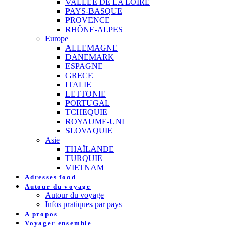
VALLEE DE LA LOIRE
PAYS-BASQUE
PROVENCE
RHÔNE-ALPES
Europe
ALLEMAGNE
DANEMARK
ESPAGNE
GRECE
ITALIE
LETTONIE
PORTUGAL
TCHEQUIE
ROYAUME-UNI
SLOVAQUIE
Asie
THAÏLANDE
TURQUIE
VIETNAM
Adresses food
Autour du voyage
Autour du voyage
Infos pratiques par pays
A propos
Voyager ensemble