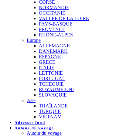
CORSE
NORMANDIE
OCCITANIE
VALLEE DE LA LOIRE
PAYS-BASQUE
PROVENCE
RHÔNE-ALPES
Europe
ALLEMAGNE
DANEMARK
ESPAGNE
GRECE
ITALIE
LETTONIE
PORTUGAL
TCHEQUIE
ROYAUME-UNI
SLOVAQUIE
Asie
THAÏLANDE
TURQUIE
VIETNAM
Adresses food
Autour du voyage
Autour du voyage