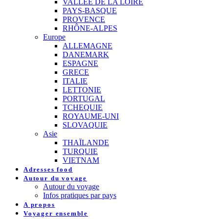
VALLEE DE LA LOIRE
PAYS-BASQUE
PROVENCE
RHÔNE-ALPES
Europe
ALLEMAGNE
DANEMARK
ESPAGNE
GRECE
ITALIE
LETTONIE
PORTUGAL
TCHEQUIE
ROYAUME-UNI
SLOVAQUIE
Asie
THAÏLANDE
TURQUIE
VIETNAM
Adresses food
Autour du voyage
Autour du voyage
Infos pratiques par pays
A propos
Voyager ensemble