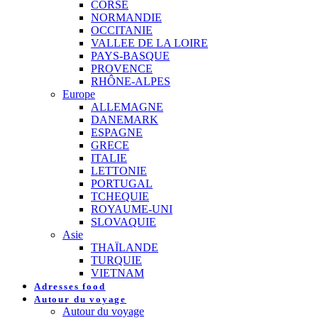
CORSE
NORMANDIE
OCCITANIE
VALLEE DE LA LOIRE
PAYS-BASQUE
PROVENCE
RHÔNE-ALPES
Europe
ALLEMAGNE
DANEMARK
ESPAGNE
GRECE
ITALIE
LETTONIE
PORTUGAL
TCHEQUIE
ROYAUME-UNI
SLOVAQUIE
Asie
THAÏLANDE
TURQUIE
VIETNAM
Adresses food
Autour du voyage
Autour du voyage