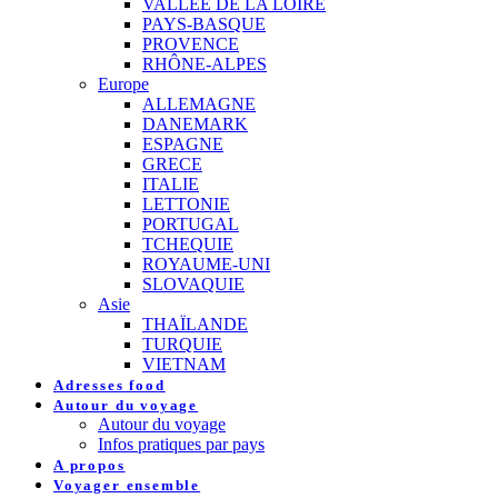
VALLEE DE LA LOIRE
PAYS-BASQUE
PROVENCE
RHÔNE-ALPES
Europe
ALLEMAGNE
DANEMARK
ESPAGNE
GRECE
ITALIE
LETTONIE
PORTUGAL
TCHEQUIE
ROYAUME-UNI
SLOVAQUIE
Asie
THAÏLANDE
TURQUIE
VIETNAM
Adresses food
Autour du voyage
Autour du voyage
Infos pratiques par pays
A propos
Voyager ensemble