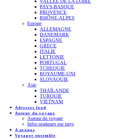
VALLEE DE LA LOIRE
PAYS-BASQUE
PROVENCE
RHÔNE-ALPES
Europe
ALLEMAGNE
DANEMARK
ESPAGNE
GRECE
ITALIE
LETTONIE
PORTUGAL
TCHEQUIE
ROYAUME-UNI
SLOVAQUIE
Asie
THAÏLANDE
TURQUIE
VIETNAM
Adresses food
Autour du voyage
Autour du voyage
Infos pratiques par pays
A propos
Voyager ensemble