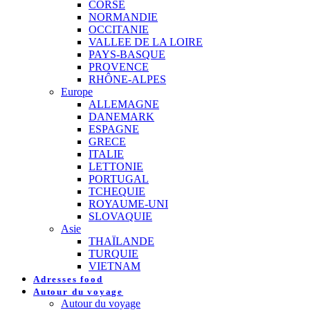
CORSE
NORMANDIE
OCCITANIE
VALLEE DE LA LOIRE
PAYS-BASQUE
PROVENCE
RHÔNE-ALPES
Europe
ALLEMAGNE
DANEMARK
ESPAGNE
GRECE
ITALIE
LETTONIE
PORTUGAL
TCHEQUIE
ROYAUME-UNI
SLOVAQUIE
Asie
THAÏLANDE
TURQUIE
VIETNAM
Adresses food
Autour du voyage
Autour du voyage