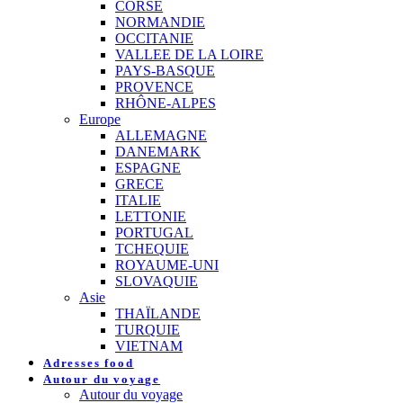
CORSE
NORMANDIE
OCCITANIE
VALLEE DE LA LOIRE
PAYS-BASQUE
PROVENCE
RHÔNE-ALPES
Europe
ALLEMAGNE
DANEMARK
ESPAGNE
GRECE
ITALIE
LETTONIE
PORTUGAL
TCHEQUIE
ROYAUME-UNI
SLOVAQUIE
Asie
THAÏLANDE
TURQUIE
VIETNAM
Adresses food
Autour du voyage
Autour du voyage