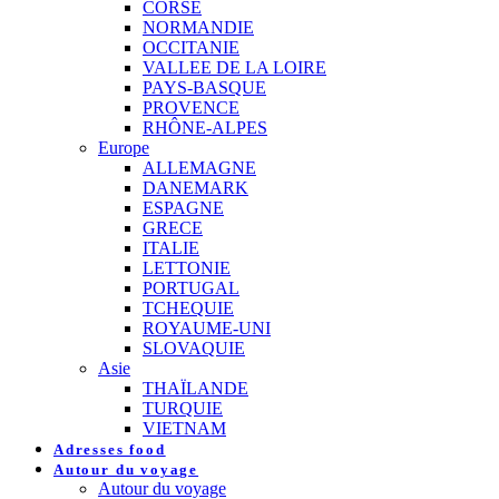
CORSE
NORMANDIE
OCCITANIE
VALLEE DE LA LOIRE
PAYS-BASQUE
PROVENCE
RHÔNE-ALPES
Europe
ALLEMAGNE
DANEMARK
ESPAGNE
GRECE
ITALIE
LETTONIE
PORTUGAL
TCHEQUIE
ROYAUME-UNI
SLOVAQUIE
Asie
THAÏLANDE
TURQUIE
VIETNAM
Adresses food
Autour du voyage
Autour du voyage