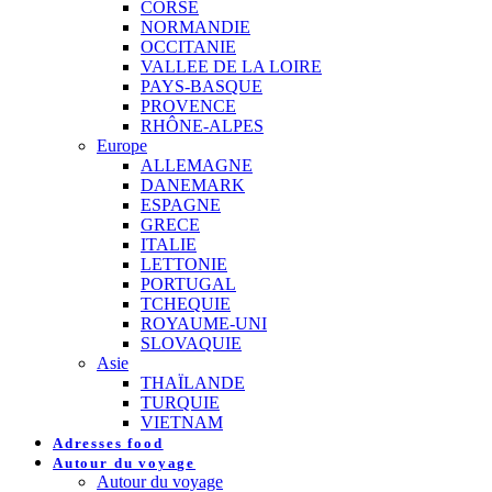
CORSE
NORMANDIE
OCCITANIE
VALLEE DE LA LOIRE
PAYS-BASQUE
PROVENCE
RHÔNE-ALPES
Europe
ALLEMAGNE
DANEMARK
ESPAGNE
GRECE
ITALIE
LETTONIE
PORTUGAL
TCHEQUIE
ROYAUME-UNI
SLOVAQUIE
Asie
THAÏLANDE
TURQUIE
VIETNAM
Adresses food
Autour du voyage
Autour du voyage